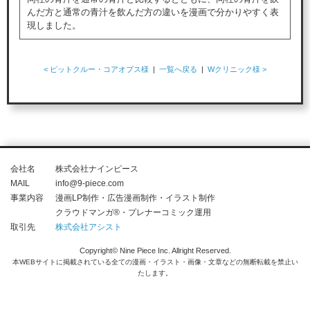
んだ方と通常の青汁を飲んだ方の違いを漫画で分かりやすく表
現しました。
< ピットクルー・コアオプス様
|
一覧へ戻る
|
Wクリニック様 >
会社名
株式会社ナインピース
MAIL
info@9-piece.com
事業内容
漫画LP制作・広告漫画制作・イラスト制作
クラウドマンガ®・プレナーコミック運用
取引先
株式会社アシスト
Copyright© Nine Piece Inc. Allright Reserved.
本WEBサイトに掲載されている全ての漫画・イラスト・画像・文章などの無断転載を禁止い
たします。