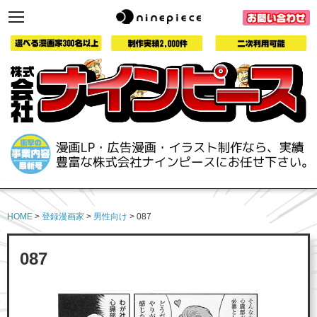
toggle
navigation
HOME
>
登録漫画家
>
男性向け
> 087
087